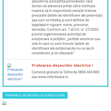
aducem la cunoștința persoanelor care
doresc să adreseze petiții către instituția
noastră că în respectivele sesizări trebuie
precizate datele de identificare ale petentului
așa cum se înțeleg și sunt definite de
legislația în vigoare: nume, prenume,
domiciliu. Conform art. 7 al O.G. nr. 27/2002
privind reglementarea activității de
soluționare a petițiilor, „petițiile anonime sau
cele în care nu sunt trecute datele de
identificare ale petiționarului nu se iau în
considerare și se clasează.”
Preluarea deșeurilor electrice !
Comenzi gratuite la TelVerde 0800 444 800
sau www.colecteaza.ro
PRIMARUL MUNICIPIULUI HUNEDOARA