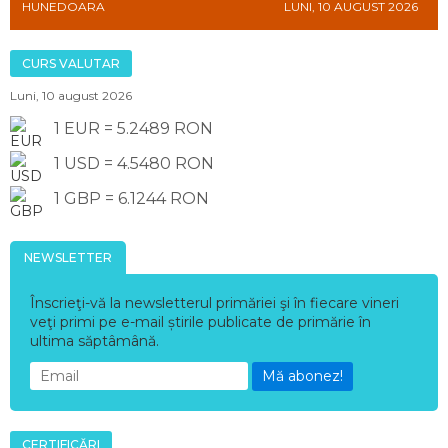
HUNEDOARA
LUNI, 10 AUGUST 2026
CURS VALUTAR
Luni, 10 august 2026
1 EUR = 5.2489 RON
1 USD = 4.5480 RON
1 GBP = 6.1244 RON
NEWSLETTER
Înscrieţi-vă la newsletterul primăriei şi în fiecare vineri
veţi primi pe e-mail știrile publicate de primărie în
ultima săptâmână.
Mă abonez!
CERTIFICĂRI