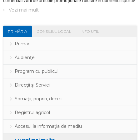
comercializării de articole promoționale folosite în domeniul sportiv.
Vezi mai mult
PRIMĂRIA
CONSILIUL LOCAL
INFO UTIL
Primar
Audienţe
Program cu publicul
Direcţii și Servicii
Somaţii, popriri, decizii
Registrul agricol
Accesul la informația de mediu
vezi mai multe