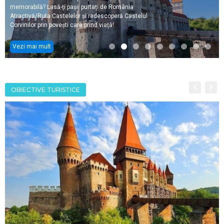
memorabilă? Lasă-ți pașii purtați de România
Atractivă/Ruta Castelelor și redescoperă Castelul
Corvinilor prin povești care prind viață!
Vezi mai mult
OBIECTIVE TURISTICE