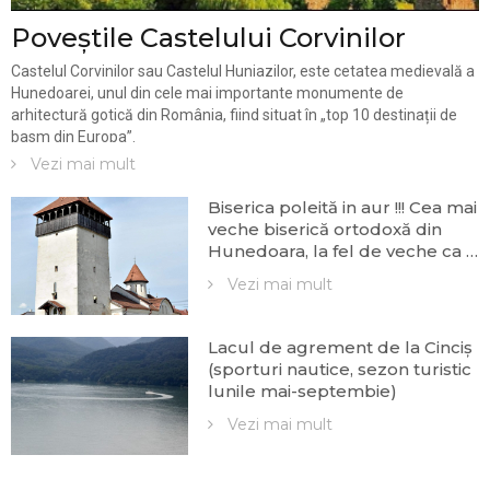
Poveștile Castelului Corvinilor
Castelul Corvinilor sau Castelul Huniazilor, este cetatea medievală a
Hunedoarei, unul din cele mai importante monumente de
arhitectură gotică din România, fiind situat în „top 10 destinații de
basm din Europa”.
Vezi mai mult
Biserica poleită in aur !!! Cea mai
veche biserică ortodoxă din
Hunedoara, la fel de veche ca și
Castelul Corvinilor. Cum au
Vezi mai mult
contribuit sârbii, grecii şi românii
la ridicarea Bisericii “Sfântul
Nicolae”
Lacul de agrement de la Cinciș
(sporturi nautice, sezon turistic
lunile mai-septembie)
Vezi mai mult