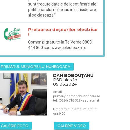
sunt trecute datele de identificare ale
petiționarului nu se iau în considerare
și se clasează.”
Preluarea deșeurilor electrice
!
Comenzi gratuite la TelVerde 0800
444 800 sau www.colecteaza.ro
PRIMARUL MUNICIPIULUI HUNEDOARA
DAN BOBOUȚANU
PSD ales în
09.06.2024
email:
primar@primariahunedoara.ro
tel: (0254) 716 322 - secretariat
Program audiențe: miercuri,
ora 9:00
GALERIE FOTO
GALERIE VIDEO