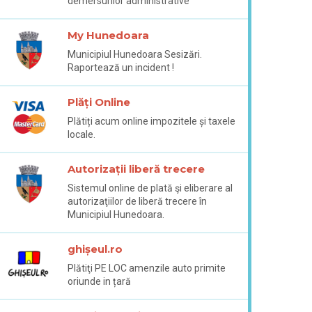
demersurilor administrative
My Hunedoara
Municipiul Hunedoara Sesizări.
Raportează un incident !
Plăți Online
Plătiți acum online impozitele și taxele
locale.
Autorizații liberă trecere
Sistemul online de plată şi eliberare al
autorizaţiilor de liberă trecere în
Municipiul Hunedoara.
ghișeul.ro
Plătiţi PE LOC amenzile auto primite
oriunde in țară