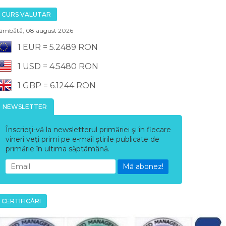
CURS VALUTAR
âmbătă, 08 august 2026
1 EUR = 5.2489 RON
1 USD = 4.5480 RON
1 GBP = 6.1244 RON
NEWSLETTER
Înscrieţi-vă la newsletterul primăriei şi în fiecare
vineri veţi primi pe e-mail știrile publicate de
primărie în ultima săptâmână.
Mă abonez!
CERTIFICĂRI