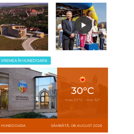
VREMEA ÎN HUNEDOARA
30°C
max 30°C - min 32°
HUNEDOARA
SÂMBĂTĂ, 08 AUGUST 2026