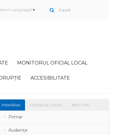
elect Language
▼
ATE
MONITORUL OFICIAL LOCAL
ORUPȚIE
ACCESIBILITATE
PRIMĂRIA
CONSILIUL LOCAL
INFO UTIL
Primar
Audienţe