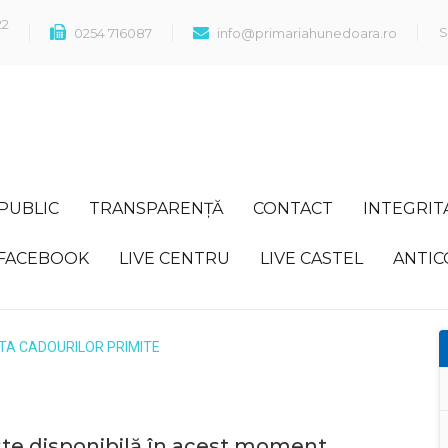
22
S
0254 716087
info@primariahunedoara.ro
 PUBLIC
TRANSPARENȚĂ
CONTACT
INTEGRIT
FACEBOOK
LIVE CENTRU
LIVE CASTEL
ANTIC
STA CADOURILOR PRIMITE
ste disponibilă în acest moment.