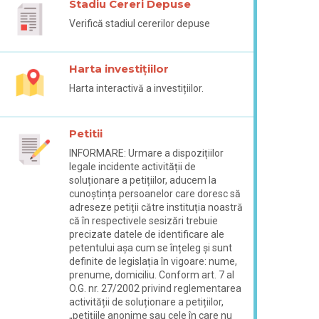
Stadiu Cereri Depuse
Verifică stadiul cererilor depuse
Harta investițiilor
Harta interactivă a investițiilor.
Petitii
INFORMARE: Urmare a dispozițiilor
legale incidente activității de
soluționare a petițiilor, aducem la
cunoștința persoanelor care doresc să
adreseze petiții către instituția noastră
că în respectivele sesizări trebuie
precizate datele de identificare ale
petentului așa cum se înțeleg și sunt
definite de legislația în vigoare: nume,
prenume, domiciliu. Conform art. 7 al
O.G. nr. 27/2002 privind reglementarea
activității de soluționare a petițiilor,
„petițiile anonime sau cele în care nu