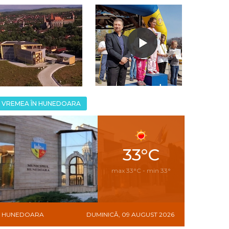
VREMEA ÎN HUNEDOARA
33°C
max 33°C - min 33°
HUNEDOARA
DUMINICĂ, 09 AUGUST 2026