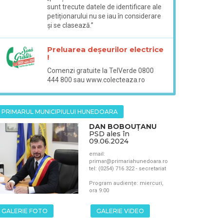
sunt trecute datele de identificare ale
petiționarului nu se iau în considerare
și se clasează.”
Preluarea deșeurilor electrice
!
Comenzi gratuite la TelVerde 0800
444 800 sau www.colecteaza.ro
PRIMARUL MUNICIPIULUI HUNEDOARA
DAN BOBOUȚANU
PSD ales în
09.06.2024
email:
primar@primariahunedoara.ro
tel: (0254) 716 322 - secretariat
Program audiențe: miercuri,
ora 9:00
GALERIE FOTO
GALERIE VIDEO