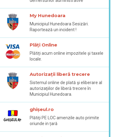
demersurilor administrative
My Hunedoara
Municipiul Hunedoara Sesizări.
Raportează un incident !
Plăți Online
Plătiți acum online impozitele și taxele
locale.
Autorizații liberă trecere
Sistemul online de plată şi eliberare al
autorizaţiilor de liberă trecere în
Municipiul Hunedoara.
ghișeul.ro
Plătiţi PE LOC amenzile auto primite
oriunde in țară