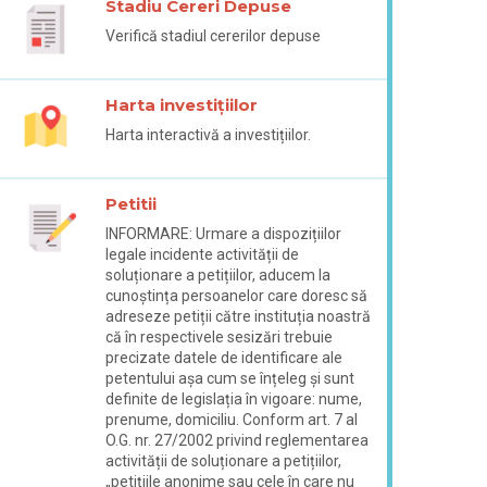
Stadiu Cereri Depuse
Verifică stadiul cererilor depuse
Harta investițiilor
Harta interactivă a investițiilor.
Petitii
INFORMARE: Urmare a dispozițiilor
legale incidente activității de
soluționare a petițiilor, aducem la
cunoștința persoanelor care doresc să
adreseze petiții către instituția noastră
că în respectivele sesizări trebuie
precizate datele de identificare ale
petentului așa cum se înțeleg și sunt
definite de legislația în vigoare: nume,
prenume, domiciliu. Conform art. 7 al
O.G. nr. 27/2002 privind reglementarea
activității de soluționare a petițiilor,
„petițiile anonime sau cele în care nu