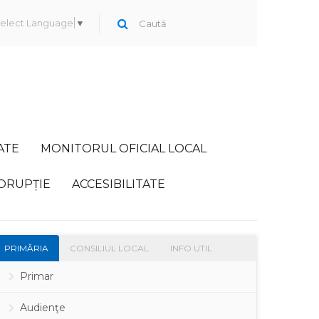
elect Language
▼
ATE
MONITORUL OFICIAL LOCAL
ORUPȚIE
ACCESIBILITATE
PRIMĂRIA
CONSILIUL LOCAL
INFO UTIL
Primar
Audienţe