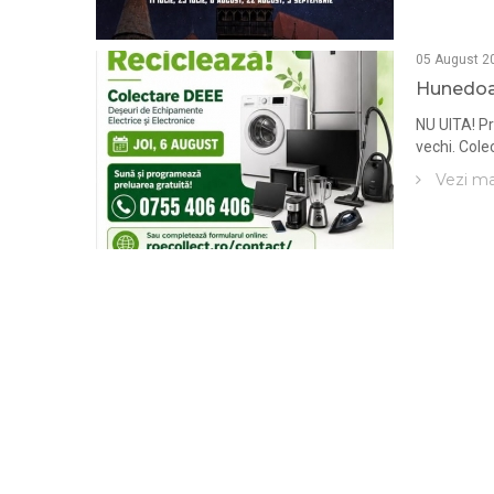
05 August 2
Hunedoar
NU UITA! P
vechi. Cole
Vezi ma