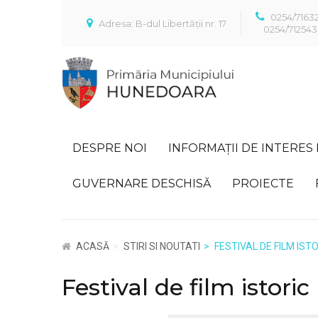
0254/7163
Adresa: B-dul Libertății nr. 17
0254/712543
DESPRE NOI
INFORMAȚII DE INTERES
GUVERNARE DESCHISĂ
PROIECTE
ACASĂ
STIRI SI NOUTATI
FESTIVAL DE FILM IST
Festival de film istoric