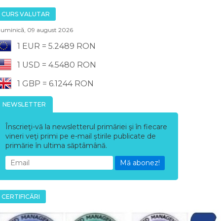
CURS VALUTAR
uminică, 09 august 2026
1 EUR = 5.2489 RON
1 USD = 4.5480 RON
1 GBP = 6.1244 RON
NEWSLETTER
Înscrieţi-vă la newsletterul primăriei şi în fiecare
vineri veţi primi pe e-mail știrile publicate de
primărie în ultima săptâmână.
Mă abonez!
CERTIFICĂRI