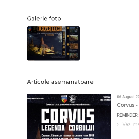
Galerie foto
Articole asemanatoare
06 August 2
Corvus -
REMINDER:
Vezi ma