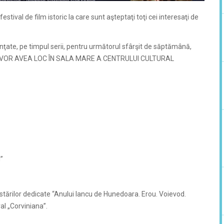
estival de film istoric la care sunt aşteptaţi toţi cei interesaţi de
nţate, pe timpul serii, pentru următorul sfârşit de săptămână,
IC VOR AVEA LOC ÎN SALA MARE A CENTRULUI CULTURAL
”
tărilor dedicate “Anului Iancu de Hunedoara. Erou. Voievod.
l „Corviniana”.