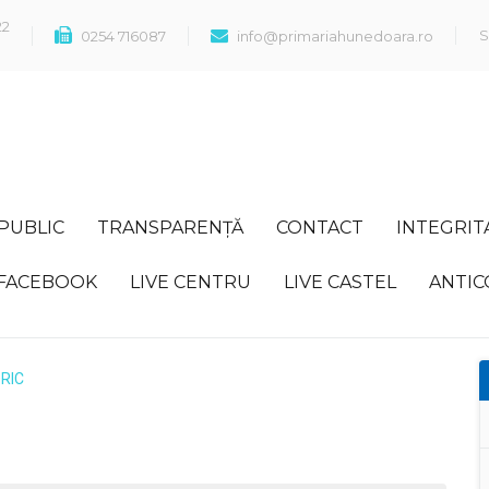
22
S
0254 716087
info@primariahunedoara.ro
 PUBLIC
TRANSPARENȚĂ
CONTACT
INTEGRIT
FACEBOOK
LIVE CENTRU
LIVE CASTEL
ANTIC
ORIC