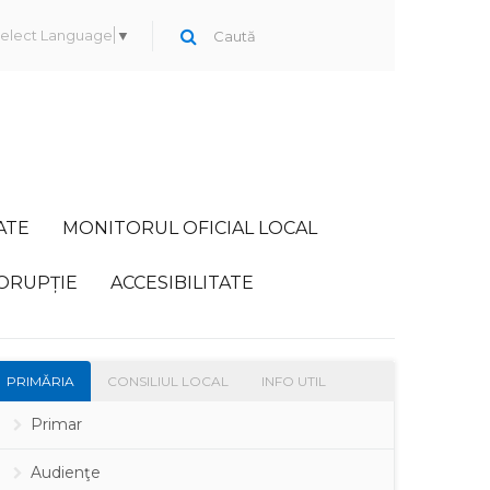
elect Language
▼
ATE
MONITORUL OFICIAL LOCAL
ORUPȚIE
ACCESIBILITATE
PRIMĂRIA
CONSILIUL LOCAL
INFO UTIL
Primar
Audienţe