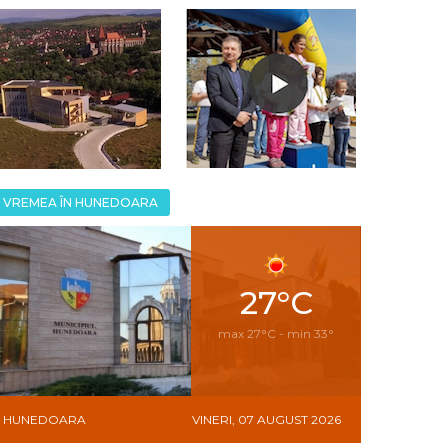
VREMEA ÎN HUNEDOARA
27°C
max 27°C - min 33°
HUNEDOARA
VINERI, 07 AUGUST 2026