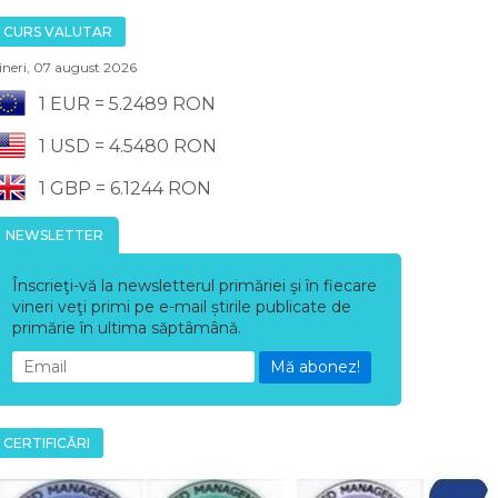
CURS VALUTAR
ineri, 07 august 2026
1 EUR = 5.2489 RON
1 USD = 4.5480 RON
1 GBP = 6.1244 RON
NEWSLETTER
Înscrieţi-vă la newsletterul primăriei şi în fiecare
vineri veţi primi pe e-mail știrile publicate de
primărie în ultima săptâmână.
Mă abonez!
CERTIFICĂRI