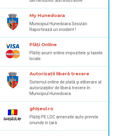
demersurilor administrative
My Hunedoara
Municipiul Hunedoara Sesizări.
Raportează un incident !
Plăți Online
Plătiți acum online impozitele și taxele
locale.
Autorizații liberă trecere
Sistemul online de plată şi eliberare al
autorizaţiilor de liberă trecere în
Municipiul Hunedoara.
ghișeul.ro
Plătiţi PE LOC amenzile auto primite
oriunde in țară