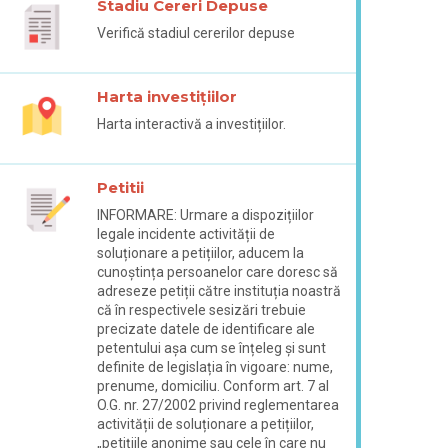
Stadiu Cereri Depuse
Verifică stadiul cererilor depuse
Harta investițiilor
Harta interactivă a investițiilor.
Petitii
INFORMARE: Urmare a dispozițiilor
legale incidente activității de
soluționare a petițiilor, aducem la
cunoștința persoanelor care doresc să
adreseze petiții către instituția noastră
că în respectivele sesizări trebuie
precizate datele de identificare ale
petentului așa cum se înțeleg și sunt
definite de legislația în vigoare: nume,
prenume, domiciliu. Conform art. 7 al
O.G. nr. 27/2002 privind reglementarea
activității de soluționare a petițiilor,
„petițiile anonime sau cele în care nu