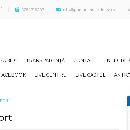
22
S
0254 716087
info@primariahunedoara.ro
 PUBLIC
TRANSPARENȚĂ
CONTACT
INTEGRIT
FACEBOOK
LIVE CENTRU
LIVE CASTEL
ANTIC
SPORT
ort