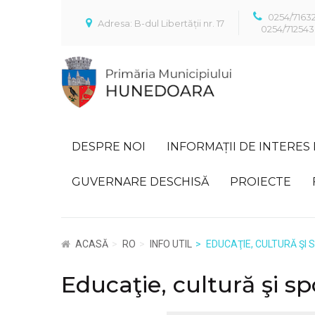
0254/7163
Adresa: B-dul Libertății nr. 17
0254/712543
DESPRE NOI
INFORMAȚII DE INTERES
GUVERNARE DESCHISĂ
PROIECTE
ACASĂ
RO
INFO UTIL
EDUCAŢIE, CULTURĂ ŞI 
Educaţie, cultură şi sp