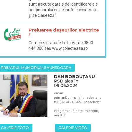
sunt trecute datele de identificare ale
petiționarului nu se iau în considerare
și se clasează.”
Preluarea deșeurilor electrice
!
Comenzi gratuite la TelVerde 0800
444 800 sau www.colecteaza.ro
PRIMARUL MUNICIPIULUI HUNEDOARA
DAN BOBOUȚANU
PSD ales în
09.06.2024
email:
primar@primariahunedoara.ro
tel: (0254) 716 322 - secretariat
Program audiențe: miercuri,
ora 9:00
GALERIE FOTO
GALERIE VIDEO