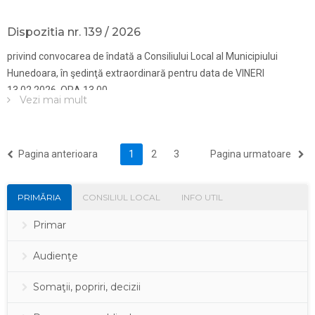
Dispozitia nr. 139 / 2026
privind convocarea de îndată a Consiliului Local al Municipiului
Hunedoara, în şedinţă extraordinară pentru data de VINERI
13.02.2026, ORA 13.00
Vezi mai mult
(current)
Pagina anterioara
1
2
3
Pagina urmatoare
PRIMĂRIA
CONSILIUL LOCAL
INFO UTIL
Primar
Audienţe
Somaţii, popriri, decizii