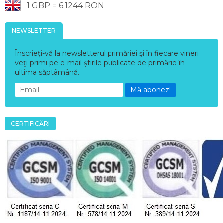
1 GBP = 6.1244 RON
NEWSLETTER
Înscrieţi-vă la newsletterul primăriei şi în fiecare vineri
veţi primi pe e-mail știrile publicate de primărie în
ultima săptâmână.
Mă abonez!
CERTIFICĂRI