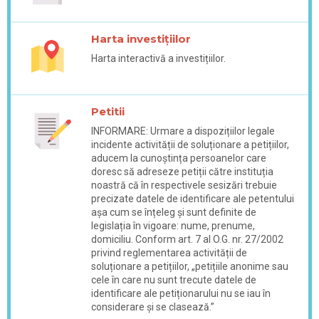
Harta investițiilor
Harta interactivă a investițiilor.
Petitii
INFORMARE: Urmare a dispozițiilor legale
incidente activității de soluționare a petițiilor,
aducem la cunoștința persoanelor care
doresc să adreseze petiții către instituția
noastră că în respectivele sesizări trebuie
precizate datele de identificare ale petentului
așa cum se înțeleg și sunt definite de
legislația în vigoare: nume, prenume,
domiciliu. Conform art. 7 al O.G. nr. 27/2002
privind reglementarea activității de
soluționare a petițiilor, „petițiile anonime sau
cele în care nu sunt trecute datele de
identificare ale petiționarului nu se iau în
considerare și se clasează.”