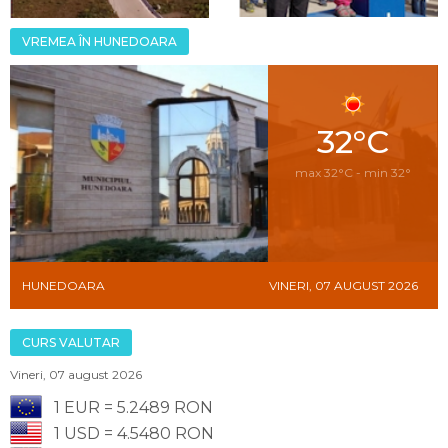
VREMEA ÎN HUNEDOARA
32°C
max 32°C - min 32°
HUNEDOARA
VINERI, 07 AUGUST 2026
CURS VALUTAR
Vineri, 07 august 2026
1 EUR = 5.2489 RON
1 USD = 4.5480 RON