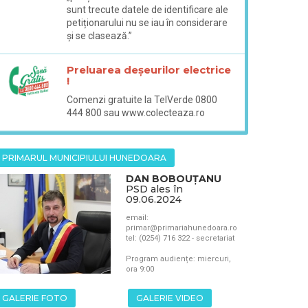
sunt trecute datele de identificare ale
petiționarului nu se iau în considerare
și se clasează.”
Preluarea deșeurilor electrice
!
Comenzi gratuite la TelVerde 0800
444 800 sau www.colecteaza.ro
PRIMARUL MUNICIPIULUI HUNEDOARA
DAN BOBOUȚANU
PSD ales în
09.06.2024
email:
primar@primariahunedoara.ro
tel: (0254) 716 322 - secretariat
Program audiențe: miercuri,
ora 9:00
GALERIE FOTO
GALERIE VIDEO