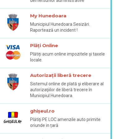
demersurilor administrative
My Hunedoara
Municipiul Hunedoara Sesizări.
Raportează un incident !
Plăți Online
Plătiți acum online impozitele și taxele
locale.
Autorizații liberă trecere
Sistemul online de plată şi eliberare al
autorizaţiilor de liberă trecere în
Municipiul Hunedoara.
ghișeul.ro
Plătiţi PE LOC amenzile auto primite
oriunde in țară