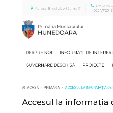
0254/7163
Adresa: B-dul Libertății nr. 17
0254/712543
DESPRE NOI
INFORMAȚII DE INTERES
GUVERNARE DESCHISĂ
PROIECTE
ACASĂ
PRIMĂRIA
ACCESUL LA INFORMAȚIA DE
Accesul la informația