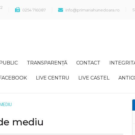
22
S
0254 716087
info@primariahunedoara.ro
 PUBLIC
TRANSPARENȚĂ
CONTACT
INTEGRIT
FACEBOOK
LIVE CENTRU
LIVE CASTEL
ANTIC
 MEDIU
 de mediu