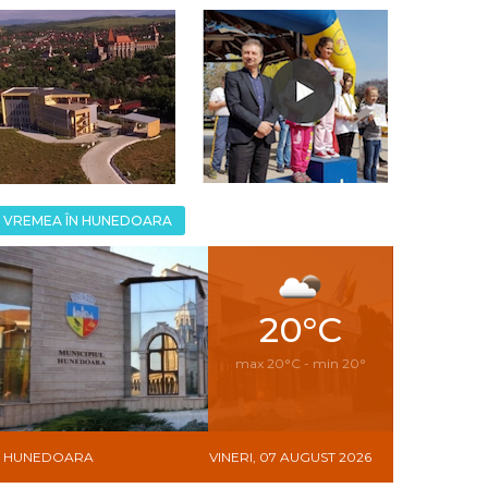
VREMEA ÎN HUNEDOARA
20°C
max 20°C - min 20°
HUNEDOARA
VINERI, 07 AUGUST 2026