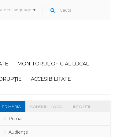
elect Language
▼
ATE
MONITORUL OFICIAL LOCAL
ORUPȚIE
ACCESIBILITATE
PRIMĂRIA
CONSILIUL LOCAL
INFO UTIL
Primar
Audienţe