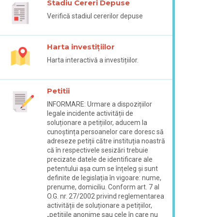
Stadiu Cereri Depuse
Verifică stadiul cererilor depuse
Harta investițiilor
Harta interactivă a investițiilor.
Petitii
INFORMARE: Urmare a dispozițiilor
legale incidente activității de
soluționare a petițiilor, aducem la
cunoștința persoanelor care doresc să
adreseze petiții către instituția noastră
că în respectivele sesizări trebuie
precizate datele de identificare ale
petentului așa cum se înțeleg și sunt
definite de legislația în vigoare: nume,
prenume, domiciliu. Conform art. 7 al
O.G. nr. 27/2002 privind reglementarea
activității de soluționare a petițiilor,
„petițiile anonime sau cele în care nu