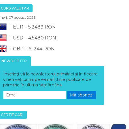
CURS VALUTAR
ineri, 07 august 2026
1 EUR = 5.2489 RON
1 USD = 4.5480 RON
1 GBP = 6.1244 RON
NEWSLETTER
Înscrieţi-vă la newsletterul primăriei şi în fiecare
vineri veţi primi pe e-mail știrile publicate de
primărie în ultima săptâmână.
Mă abonez!
CERTIFICĂRI