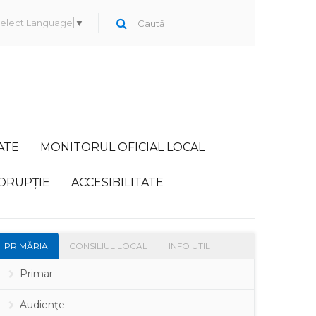
elect Language
▼
ATE
MONITORUL OFICIAL LOCAL
ORUPȚIE
ACCESIBILITATE
PRIMĂRIA
CONSILIUL LOCAL
INFO UTIL
Primar
Audienţe