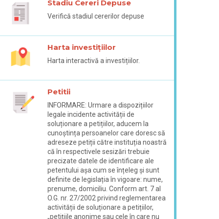
Stadiu Cereri Depuse
Verifică stadiul cererilor depuse
Harta investițiilor
Harta interactivă a investițiilor.
Petitii
INFORMARE: Urmare a dispozițiilor
legale incidente activității de
soluționare a petițiilor, aducem la
cunoștința persoanelor care doresc să
adreseze petiții către instituția noastră
că în respectivele sesizări trebuie
precizate datele de identificare ale
petentului așa cum se înțeleg și sunt
definite de legislația în vigoare: nume,
prenume, domiciliu. Conform art. 7 al
O.G. nr. 27/2002 privind reglementarea
activității de soluționare a petițiilor,
„petițiile anonime sau cele în care nu