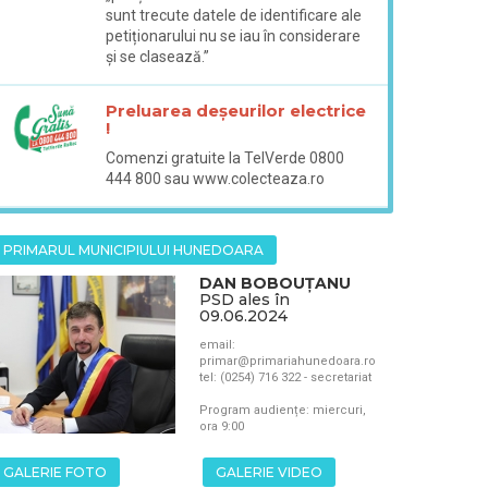
sunt trecute datele de identificare ale
petiționarului nu se iau în considerare
și se clasează.”
Preluarea deșeurilor electrice
!
Comenzi gratuite la TelVerde 0800
444 800 sau www.colecteaza.ro
PRIMARUL MUNICIPIULUI HUNEDOARA
DAN BOBOUȚANU
PSD ales în
09.06.2024
email:
primar@primariahunedoara.ro
tel: (0254) 716 322 - secretariat
Program audiențe: miercuri,
ora 9:00
GALERIE FOTO
GALERIE VIDEO