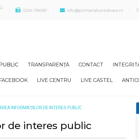
22
S
0254 716087
info@primariahunedoara.ro
 PUBLIC
TRANSPARENȚĂ
CONTACT
INTEGRIT
FACEBOOK
LIVE CENTRU
LIVE CASTEL
ANTIC
AREA INFORMAŢIILOR DE INTERES PUBLIC
or de interes public