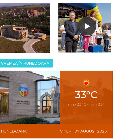
VREMEA ÎN HUNEDOARA
33°C
max 33°C - min 36°
HUNEDOARA
VINERI, 07 AUGUST 2026