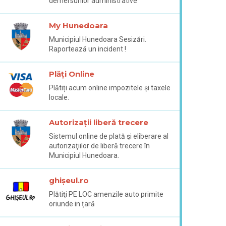
demersurilor administrative
My Hunedoara
Municipiul Hunedoara Sesizări.
Raportează un incident !
Plăți Online
Plătiți acum online impozitele și taxele
locale.
Autorizații liberă trecere
Sistemul online de plată şi eliberare al
autorizaţiilor de liberă trecere în
Municipiul Hunedoara.
ghișeul.ro
Plătiţi PE LOC amenzile auto primite
oriunde in țară