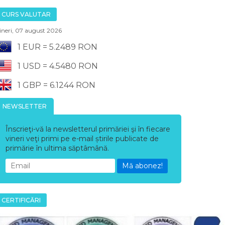
CURS VALUTAR
ineri, 07 august 2026
1 EUR = 5.2489 RON
1 USD = 4.5480 RON
1 GBP = 6.1244 RON
NEWSLETTER
Înscrieţi-vă la newsletterul primăriei şi în fiecare
vineri veţi primi pe e-mail știrile publicate de
primărie în ultima săptâmână.
Mă abonez!
CERTIFICĂRI