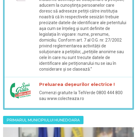
aducem la cunoștința persoanelor care
doresc să adreseze petiții către instituția
noastră că în respectivele sesizări trebuie
precizate datele de identificare ale petentului
așa cum se înțeleg și sunt definite de
legislația în vigoare: nume, prenume,
domiciliu. Conform art. 7 al O.G. nr. 27/2002
privind reglementarea activității de
soluționare a petițiilor, „petițiile anonime sau
cele în care nu sunt trecute datele de
identificare ale petiționarului nu se iau în
considerare și se clasează.”
Preluarea deșeurilor electrice !
Comenzi gratuite la TelVerde 0800 444 800
sau www.colecteaza.ro
PRIMARUL MUNICIPIULUI HUNEDOARA