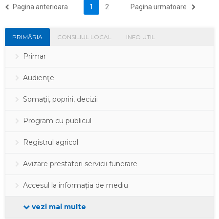
(current)
Pagina anterioara
1
2
Pagina urmatoare
PRIMĂRIA
CONSILIUL LOCAL
INFO UTIL
Primar
Audienţe
Somaţii, popriri, decizii
Program cu publicul
Registrul agricol
Avizare prestatori servicii funerare
Accesul la informația de mediu
vezi mai multe