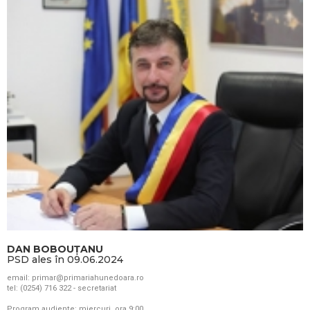
DAN BOBOUȚANU
PSD ales în 09.06.2024
email: primar@primariahunedoara.ro
tel: (0254) 716 322 - secretariat
Program audiențe: miercuri, ora 9:00