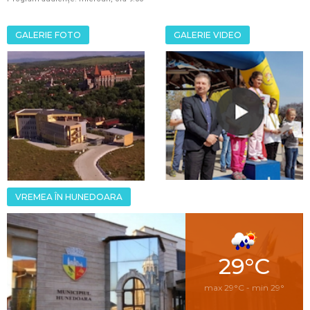
GALERIE FOTO
GALERIE VIDEO
VREMEA ÎN HUNEDOARA
29°C
max 29°C - min 29°