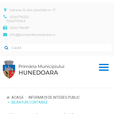
Adresa: B-dul Libertății nr. 17
0254/716322
0254/712543
0254 716087
info@primariahunedoara.ro
Toggl
naviga
ACASĂ
INFORMAȚII DE INTERES PUBLIC
BILANȚURI CONTABILE