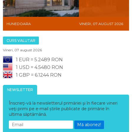
HUNEDOARA
VINERI, 07 AUGUST 2026
CURS VALUTAR
Vineri, 07 august 2026
1 EUR = 5.2489 RON
1 USD = 4.5480 RON
1 GBP = 6.1244 RON
NEWSLETTER
Înscrieţi-vă la newsletterul primăriei şi în fiecare vineri
veţi primi pe e-mail știrile publicate de primărie în
ultima săptâmână.
Mă abonez!