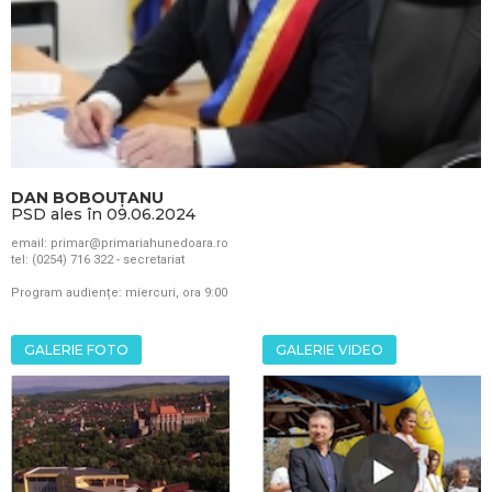
DAN BOBOUȚANU
PSD ales în 09.06.2024
email: primar@primariahunedoara.ro
tel: (0254) 716 322 - secretariat
Program audiențe: miercuri, ora 9:00
GALERIE FOTO
GALERIE VIDEO