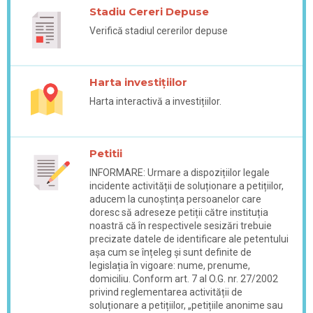
Stadiu Cereri Depuse
Verifică stadiul cererilor depuse
Harta investițiilor
Harta interactivă a investițiilor.
Petitii
INFORMARE: Urmare a dispozițiilor legale
incidente activității de soluționare a petițiilor,
aducem la cunoștința persoanelor care
doresc să adreseze petiții către instituția
noastră că în respectivele sesizări trebuie
precizate datele de identificare ale petentului
așa cum se înțeleg și sunt definite de
legislația în vigoare: nume, prenume,
domiciliu. Conform art. 7 al O.G. nr. 27/2002
privind reglementarea activității de
soluționare a petițiilor, „petițiile anonime sau