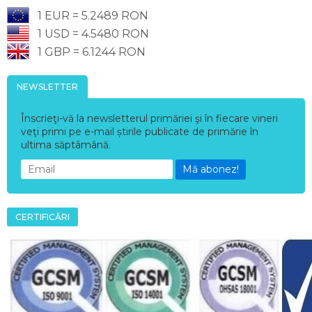
1 EUR = 5.2489 RON
1 USD = 4.5480 RON
1 GBP = 6.1244 RON
NEWSLETTER
Înscrieţi-vă la newsletterul primăriei şi în fiecare vineri
veţi primi pe e-mail știrile publicate de primărie în
ultima săptâmână.
Mă abonez!
CERTIFICĂRI