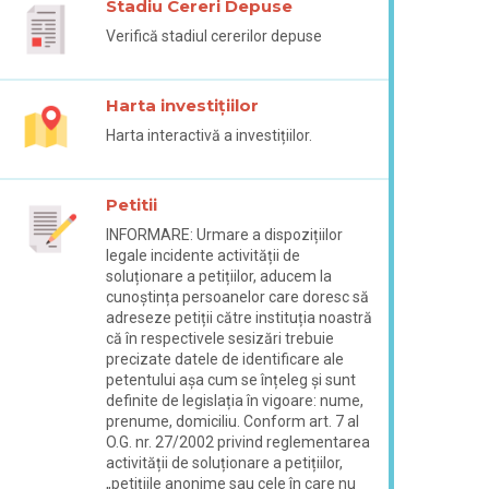
Stadiu Cereri Depuse
Verifică stadiul cererilor depuse
Harta investițiilor
Harta interactivă a investițiilor.
Petitii
INFORMARE: Urmare a dispozițiilor
legale incidente activității de
soluționare a petițiilor, aducem la
cunoștința persoanelor care doresc să
adreseze petiții către instituția noastră
că în respectivele sesizări trebuie
precizate datele de identificare ale
petentului așa cum se înțeleg și sunt
definite de legislația în vigoare: nume,
prenume, domiciliu. Conform art. 7 al
O.G. nr. 27/2002 privind reglementarea
activității de soluționare a petițiilor,
„petițiile anonime sau cele în care nu