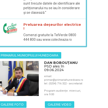
sunt trecute datele de identificare ale
petiționarului nu se iau în considerare
și se clasează.”
Preluarea deșeurilor electrice
!
Comenzi gratuite la TelVerde 0800
444 800 sau www.colecteaza.ro
PRIMARUL MUNICIPIULUI HUNEDOARA
DAN BOBOUȚANU
PSD ales în
09.06.2024
email:
primar@primariahunedoara.ro
tel: (0254) 716 322 - secretariat
Program audiențe: miercuri,
ora 9:00
GALERIE FOTO
GALERIE VIDEO