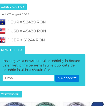
CURS VALUTAR
ineri, 07 august 2026
1 EUR = 5.2489 RON
1 USD = 4.5480 RON
1 GBP = 6.1244 RON
NEWSLETTER
Înscrieţi-vă la newsletterul primăriei şi în fiecare
vineri veţi primi pe e-mail știrile publicate de
primărie în ultima săptâmână.
Mă abonez!
CERTIFICĂRI