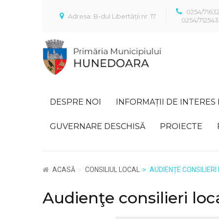
0254/7163
Adresa: B-dul Libertății nr. 17
0254/712543
DESPRE NOI
INFORMAȚII DE INTERES
GUVERNARE DESCHISĂ
PROIECTE
ACASĂ
CONSILIUL LOCAL
AUDIENȚE CONSILIERI
Audienţe consilieri loca