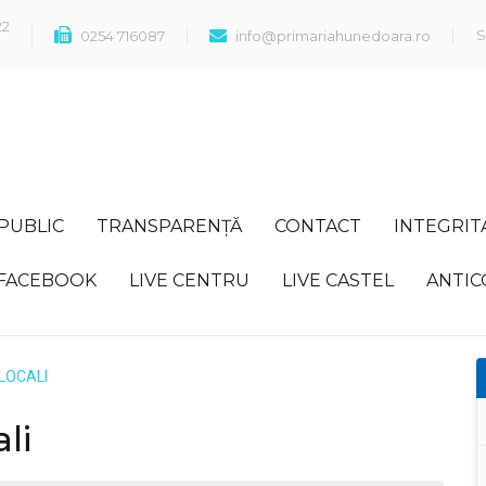
22
S
0254 716087
info@primariahunedoara.ro
 PUBLIC
TRANSPARENȚĂ
CONTACT
INTEGRIT
FACEBOOK
LIVE CENTRU
LIVE CASTEL
ANTIC
 LOCALI
li