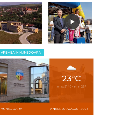
VREMEA ÎN HUNEDOARA
23°C
max 21°C - min 23°
HUNEDOARA
VINERI, 07 AUGUST 2026