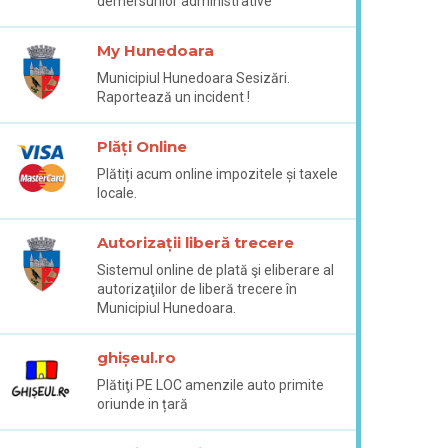
demersurilor administrative
My Hunedoara
Municipiul Hunedoara Sesizări.
Raportează un incident !
Plăți Online
Plătiți acum online impozitele și taxele
locale.
Autorizații liberă trecere
Sistemul online de plată şi eliberare al
autorizaţiilor de liberă trecere în
Municipiul Hunedoara.
ghișeul.ro
Plătiţi PE LOC amenzile auto primite
oriunde in țară