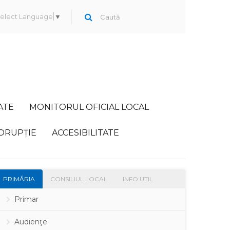
elect Language
▼
ATE
MONITORUL OFICIAL LOCAL
ORUPȚIE
ACCESIBILITATE
PRIMĂRIA
CONSILIUL LOCAL
INFO UTIL
Primar
Audienţe