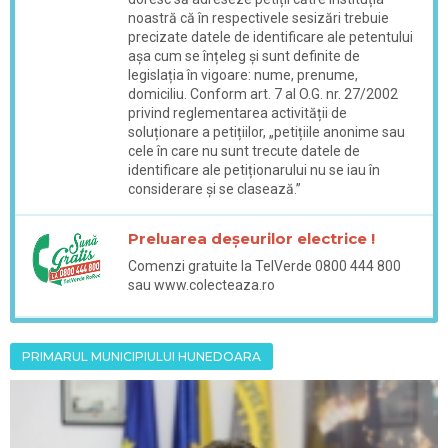
noastră că în respectivele sesizări trebuie
precizate datele de identificare ale petentului
așa cum se înțeleg și sunt definite de
legislația în vigoare: nume, prenume,
domiciliu. Conform art. 7 al O.G. nr. 27/2002
privind reglementarea activității de
soluționare a petițiilor, „petițiile anonime sau
cele în care nu sunt trecute datele de
identificare ale petiționarului nu se iau în
considerare și se clasează.”
Preluarea deșeurilor electrice !
Comenzi gratuite la TelVerde 0800 444 800
sau www.colecteaza.ro
PRIMARUL MUNICIPIULUI HUNEDOARA