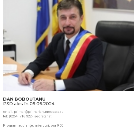
DAN BOBOUȚANU
PSD ales în 09.06.2024
email: primar@primariahunedoara.ro
tel: (0254) 716 322 - secretariat
Program audiențe: miercuri, ora 9:00