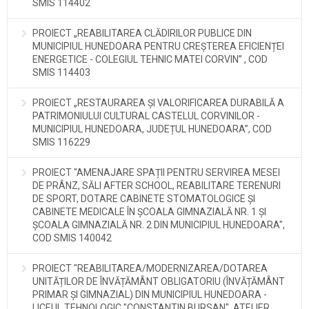
SMIS 114402
PROIECT „REABILITAREA CLĂDIRILOR PUBLICE DIN
MUNICIPIUL HUNEDOARA PENTRU CREȘTEREA EFICIENȚEI
ENERGETICE - COLEGIUL TEHNIC MATEI CORVIN” , COD
SMIS 114403
PROIECT „RESTAURAREA ȘI VALORIFICAREA DURABILĂ A
PATRIMONIULUI CULTURAL CASTELUL CORVINILOR -
MUNICIPIUL HUNEDOARA, JUDEȚUL HUNEDOARA”, COD
SMIS 116229
PROIECT "AMENAJARE SPAȚII PENTRU SERVIREA MESEI
DE PRÂNZ, SĂLI AFTER SCHOOL, REABILITARE TERENURI
DE SPORT, DOTARE CABINETE STOMATOLOGICE ȘI
CABINETE MEDICALE ÎN ȘCOALA GIMNAZIALĂ NR. 1 ȘI
ȘCOALA GIMNAZIALĂ NR. 2 DIN MUNICIPIUL HUNEDOARA",
COD SMIS 140042
PROIECT "REABILITAREA/MODERNIZAREA/DOTAREA
UNITĂȚILOR DE ÎNVĂȚĂMÂNT OBLIGATORIU (ÎNVĂȚĂMÂNT
PRIMAR ȘI GIMNAZIAL) DIN MUNICIPIUL HUNEDOARA -
LICEUL TEHNOLOGIC "CONSTANTIN BURSAN", ATELIER