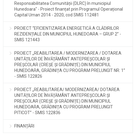
Responsabilitatea Comunității (DLRC) în municipiul
Hunedoara" - Proiect finanțat prin Programul Operațional
Capital Uman 2014 - 2020, cod SMIS 112481
PROIECT “EFICIENTIZAREA ENERGETICĂ A CLĂDIRILOR
REZIDENȚIALE DIN MUNICIPIUL HUNEDOARA – GRUP 2” -
SMIS 121443
PROIECT „REABILITAREA / MODERNIZAREA / DOTAREA
UNITĂȚILOR DE ÎNVĂȚĂMÂNT ANTEPREȘCOLAR ȘI
PREȘCOLAR (CREȘE ȘI GRĂDINIȚE) DIN MUNICIPIUL
HUNEDOARA, GRĂDINIȚA CU PROGRAM PRELUNGIT NR. 1”
- SMIS 122826
PROIECT „REABILITAREA/ MODERNIZAREA/ DOTAREA
UNITĂȚILOR DE ÎNVĂȚĂMÂNT ANTEPREȘCOLAR ȘI
PREȘCOLAR (CREȘE ȘI GRĂDINIȚE) DIN MUNICIPIUL
HUNEDOARA, GRĂDINIȚA CU PROGRAM PRELUNGIT
PITICOT” - SMIS 122836
FINANȚĂRI