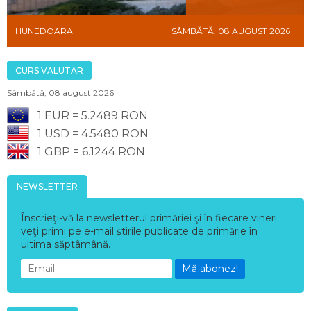
HUNEDOARA
SÂMBĂTĂ, 08 AUGUST 2026
CURS VALUTAR
Sâmbătă, 08 august 2026
1 EUR = 5.2489 RON
1 USD = 4.5480 RON
1 GBP = 6.1244 RON
NEWSLETTER
Înscrieţi-vă la newsletterul primăriei şi în fiecare vineri
veţi primi pe e-mail știrile publicate de primărie în
ultima săptâmână.
Mă abonez!