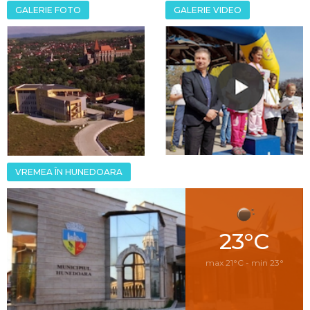
GALERIE FOTO
GALERIE VIDEO
VREMEA ÎN HUNEDOARA
23°C
max 21°C - min 23°