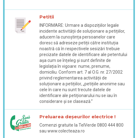
Petitii
INFORMARE: Urmare a dispozițiilor legale
incidente activității de soluționare a petițiilor,
aducem la cunoștința persoanelor care
doresc să adreseze petiții către instituția
noastră că în respectivele sesizări trebuie
precizate datele de identificare ale petentului
așa cum se înțeleg și sunt definite de
legislația în vigoare: nume, prenume,
domiciliu. Conform art. 7 al O.G. nr. 27/2002
privind reglementarea activității de
soluționare a petițiilor, „petițiile anonime sau
cele în care nu sunt trecute datele de
identificare ale petiționarului nu se iau în
considerare și se clasează.”
Preluarea deșeurilor electrice !
Comenzi gratuite la TelVerde 0800 444 800
sau www.colecteaza.ro