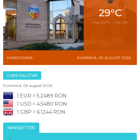
29°C
max 24°C - min 29°
HUNEDOARA
DUMINICĂ, 09 AUGUST 2026
CURS VALUTAR
Duminică, 09 august 2026
1 EUR = 5.2489 RON
1 USD = 4.5480 RON
1 GBP = 6.1244 RON
NEWSLETTER