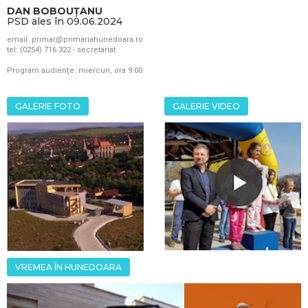
DAN BOBOUȚANU
PSD ales în 09.06.2024
email: primar@primariahunedoara.ro
tel: (0254) 716 322 - secretariat
Program audiențe: miercuri, ora 9:00
GALERIE FOTO
GALERIE VIDEO
VREMEA ÎN HUNEDOARA