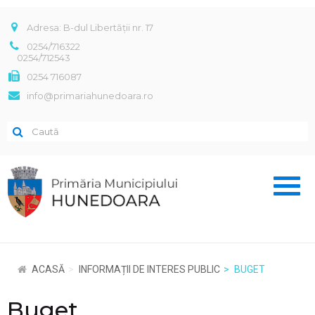
Adresa: B-dul Libertății nr. 17
0254/716322
0254/712543
0254 716087
info@primariahunedoara.ro
Toggl
naviga
ACASĂ
INFORMAȚII DE INTERES PUBLIC
BUGET
Buget