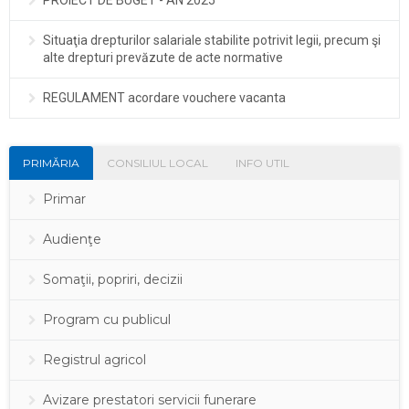
PROIECT DE BUGET - AN 2025
Situaţia drepturilor salariale stabilite potrivit legii, precum şi
alte drepturi prevăzute de acte normative
REGULAMENT acordare vouchere vacanta
PRIMĂRIA
CONSILIUL LOCAL
INFO UTIL
Primar
Audienţe
Somaţii, popriri, decizii
Program cu publicul
Registrul agricol
Avizare prestatori servicii funerare