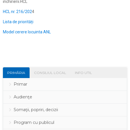
inchirierii.HCL
HCL nr. 216/202
4
Lista de priorități
Model cerere locuinta ANL
PRIMĂRIA
CONSILIUL LOCAL
INFO UTIL
Primar
Audienţe
Somaţii, popriri, decizii
Program cu publicul