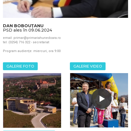
DAN BOBOUȚANU
PSD ales în 09.06.2024
email: primar@primariahunedoara.ro
tel: (0254) 716 322 - secretariat
Program audiențe: miercuri, ora 9:00
GALERIE FOTO
GALERIE VIDEO