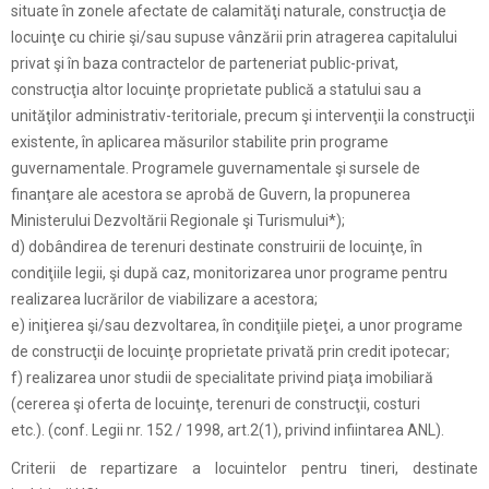
situate în zonele afectate de calamităţi naturale, construcţia de
locuinţe cu chirie şi/sau supuse vânzării prin atragerea capitalului
privat şi în baza contractelor de parteneriat public-privat,
construcţia altor locuinţe proprietate publică a statului sau a
unităţilor administrativ-teritoriale, precum şi intervenţii la construcţii
existente, în aplicarea măsurilor stabilite prin programe
guvernamentale. Programele guvernamentale şi sursele de
finanţare ale acestora se aprobă de Guvern, la propunerea
Ministerului Dezvoltării Regionale şi Turismului*);
d) dobândirea de terenuri destinate construirii de locuinţe, în
condiţiile legii, şi după caz, monitorizarea unor programe pentru
realizarea lucrărilor de viabilizare a acestora;
e) iniţierea şi/sau dezvoltarea, în condiţiile pieţei, a unor programe
de construcţii de locuinţe proprietate privată prin credit ipotecar;
f) realizarea unor studii de specialitate privind piaţa imobiliară
(cererea şi oferta de locuinţe, terenuri de construcţii, costuri
etc.). (conf. Legii nr. 152 / 1998, art.2(1), privind infiintarea ANL).
Criterii de repartizare a locuintelor pentru tineri, destinate