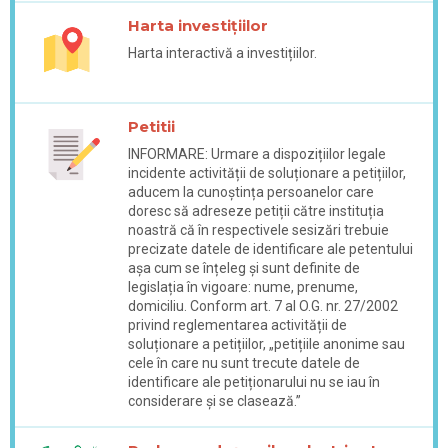
Harta investițiilor
Harta interactivă a investițiilor.
Petitii
INFORMARE: Urmare a dispozițiilor legale
incidente activității de soluționare a petițiilor,
aducem la cunoștința persoanelor care
doresc să adreseze petiții către instituția
noastră că în respectivele sesizări trebuie
precizate datele de identificare ale petentului
așa cum se înțeleg și sunt definite de
legislația în vigoare: nume, prenume,
domiciliu. Conform art. 7 al O.G. nr. 27/2002
privind reglementarea activității de
soluționare a petițiilor, „petițiile anonime sau
cele în care nu sunt trecute datele de
identificare ale petiționarului nu se iau în
considerare și se clasează.”