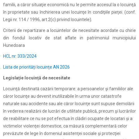
familii, a căror situaţie economică nu le permite accesul la o locuinţă
în proprietate sau închirierea unei locuinţe în condiţiile pieţei. (conf.
Legii nr. 114 / 1996, art.2(c) privind locuintele).
Criterii de repartizare a locuintelor de necesitate acordate cu chirie
din fondul locativ de stat aflate in patrimoniul municipiului
Hunedoara
HCL nr. 333/2024
Lista de priorități locuințe AN 2026
Legislație locuință de necesitate
Locuinţă destinată cazării temporare: a persoanelor şi familiilor ale
căror locuinţe au devenit inutilizabile în urma unor catastrofe
naturale sau accidente sau ale căror locuinţe sunt supuse demolării
în vederea realizării de lucrări de utilitate publică, precum şi lucrărilor
de reabilitare ce nu se pot efectua în clădiri ocupate de locatari și a
victimelor violenţei domestice, ca măsură complementară celor
prevăzute de lege în domeniul asistenţei sociale şi protecţiei