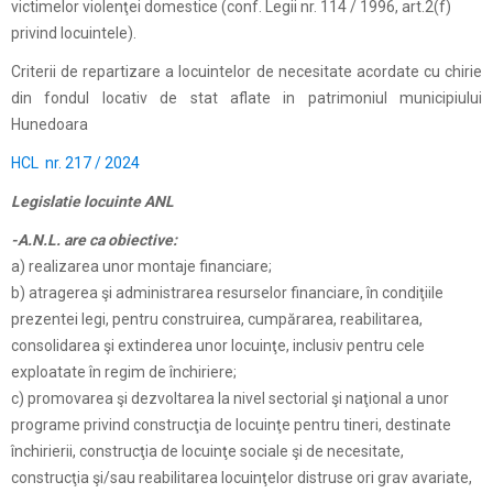
victimelor violenţei domestice (conf. Legii nr. 114 / 1996, art.2(f)
privind locuintele).
Criterii de repartizare a locuintelor de necesitate acordate cu chirie
din fondul locativ de stat aflate in patrimoniul municipiului
Hunedoara
HCL nr. 217 / 2024
Legislatie locuinte ANL
-A.N.L. are ca obiective:
a) realizarea unor montaje financiare;
b) atragerea şi administrarea resurselor financiare, în condiţiile
prezentei legi, pentru construirea, cumpărarea, reabilitarea,
consolidarea şi extinderea unor locuinţe, inclusiv pentru cele
exploatate în regim de închiriere;
c) promovarea şi dezvoltarea la nivel sectorial şi naţional a unor
programe privind construcţia de locuinţe pentru tineri, destinate
închirierii, construcţia de locuinţe sociale şi de necesitate,
construcţia şi/sau reabilitarea locuinţelor distruse ori grav avariate,