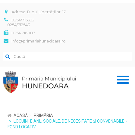
Adresa: B-dul Libertății nr. 17
0254/716322
0254/712543
0254 716087
info@primariahunedoara.ro
Toggl
naviga
ACASĂ
PRIMĂRIA
LOCUINȚE ANL, SOCIALE, DE NECESITATE ȘI CONVENABILE -
FOND LOCATIV