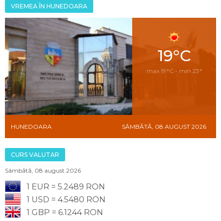
VREMEA ÎN HUNEDOARA
19°C
max 19°C - min 23°
HUNEDOARA
SÂMBĂTĂ, 08 AUGUST 2026
CURS VALUTAR
Sâmbătă, 08 august 2026
1 EUR = 5.2489 RON
1 USD = 4.5480 RON
1 GBP = 6.1244 RON