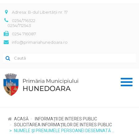
Adresa: B-dul Libertății nr. 17
0254/716322
0254/712543
0254 716087
info@primariahunedoara.ro
Toggl
naviga
ACASĂ
INFORMAȚII DE INTERES PUBLIC
SOLICITAREA INFORMAŢIILOR DE INTERES PUBLIC
NUMELE ŞI PRENUMELE PERSOANEI DESEMNATĂ ...