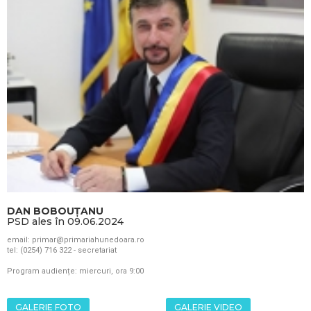
DAN BOBOUȚANU
PSD ales în 09.06.2024
email: primar@primariahunedoara.ro
tel: (0254) 716 322 - secretariat
Program audiențe: miercuri, ora 9:00
GALERIE FOTO
GALERIE VIDEO