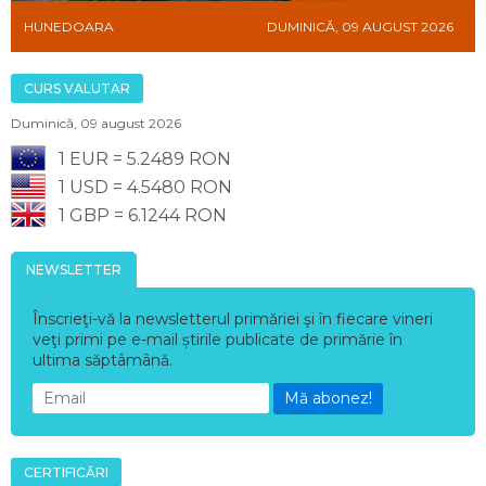
HUNEDOARA
DUMINICĂ, 09 AUGUST 2026
CURS VALUTAR
Duminică, 09 august 2026
1 EUR = 5.2489 RON
1 USD = 4.5480 RON
1 GBP = 6.1244 RON
NEWSLETTER
Înscrieţi-vă la newsletterul primăriei şi în fiecare vineri
veţi primi pe e-mail știrile publicate de primărie în
ultima săptâmână.
Mă abonez!
CERTIFICĂRI