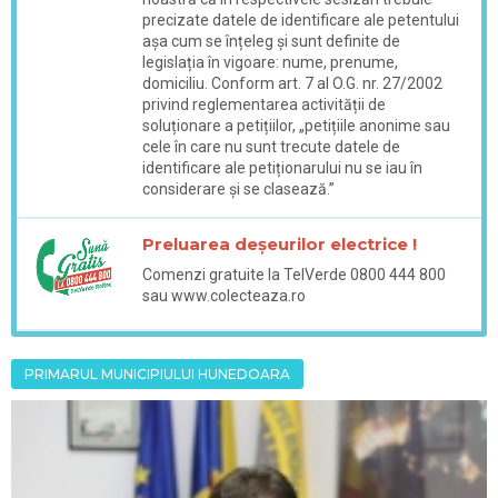
precizate datele de identificare ale petentului
așa cum se înțeleg și sunt definite de
legislația în vigoare: nume, prenume,
domiciliu. Conform art. 7 al O.G. nr. 27/2002
privind reglementarea activității de
soluționare a petițiilor, „petițiile anonime sau
cele în care nu sunt trecute datele de
identificare ale petiționarului nu se iau în
considerare și se clasează.”
Preluarea deșeurilor electrice !
Comenzi gratuite la TelVerde 0800 444 800
sau www.colecteaza.ro
PRIMARUL MUNICIPIULUI HUNEDOARA