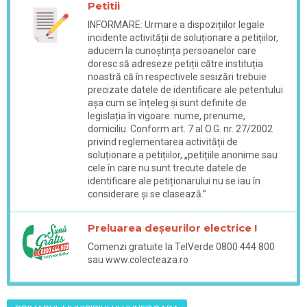
Petitii
INFORMARE: Urmare a dispozițiilor legale
incidente activității de soluționare a petițiilor,
aducem la cunoștința persoanelor care
doresc să adreseze petiții către instituția
noastră că în respectivele sesizări trebuie
precizate datele de identificare ale petentului
așa cum se înțeleg și sunt definite de
legislația în vigoare: nume, prenume,
domiciliu. Conform art. 7 al O.G. nr. 27/2002
privind reglementarea activității de
soluționare a petițiilor, „petițiile anonime sau
cele în care nu sunt trecute datele de
identificare ale petiționarului nu se iau în
considerare și se clasează.”
Preluarea deșeurilor electrice !
Comenzi gratuite la TelVerde 0800 444 800
sau www.colecteaza.ro