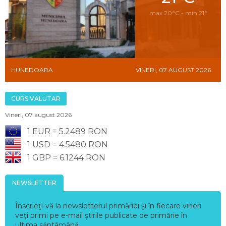
max 20°C - min 21°
HUNEDOARA
VINERI, 07 AUGUST 2026
CURS VALUTAR
Vineri, 07 august 2026
1 EUR = 5.2489 RON
1 USD = 4.5480 RON
1 GBP = 6.1244 RON
NEWSLETTER
Înscrieţi-vă la newsletterul primăriei şi în fiecare vineri
veţi primi pe e-mail știrile publicate de primărie în
ultima săptâmână.