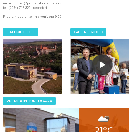
email: primar@primariahunedoara.ro
tel: (0254) 716 322 - secretariat
Program audiențe: miercuri, ora 9:00
GALERIE FOTO
GALERIE VIDEO
VREMEA ÎN HUNEDOARA
21°C