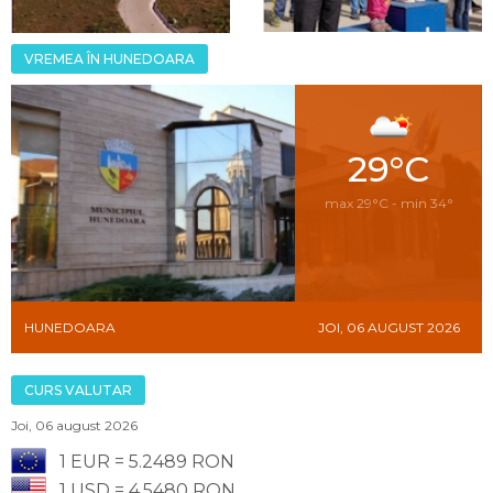
VREMEA ÎN HUNEDOARA
29°C
max 29°C - min 34°
HUNEDOARA
JOI, 06 AUGUST 2026
CURS VALUTAR
Joi, 06 august 2026
1 EUR = 5.2489 RON
1 USD = 4.5480 RON