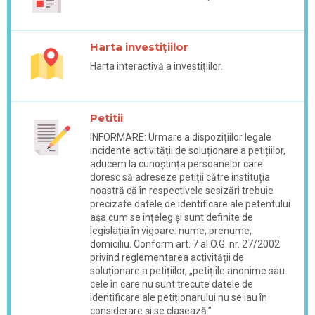
Harta investițiilor
Harta interactivă a investițiilor.
Petitii
INFORMARE: Urmare a dispozițiilor legale
incidente activității de soluționare a petițiilor,
aducem la cunoștința persoanelor care
doresc să adreseze petiții către instituția
noastră că în respectivele sesizări trebuie
precizate datele de identificare ale petentului
așa cum se înțeleg și sunt definite de
legislația în vigoare: nume, prenume,
domiciliu. Conform art. 7 al O.G. nr. 27/2002
privind reglementarea activității de
soluționare a petițiilor, „petițiile anonime sau
cele în care nu sunt trecute datele de
identificare ale petiționarului nu se iau în
considerare și se clasează.”