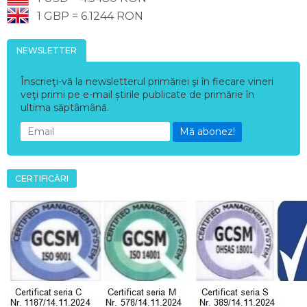
1 GBP = 6.1244 RON
NEWSLETTER
Înscrieţi-vă la newsletterul primăriei şi în fiecare vineri
veţi primi pe e-mail știrile publicate de primărie în
ultima săptâmână.
Mă abonez!
CERTIFICĂRI