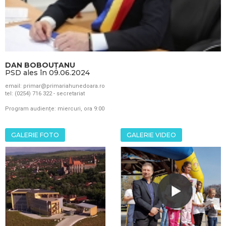
DAN BOBOUȚANU
PSD ales în 09.06.2024
email: primar@primariahunedoara.ro
tel: (0254) 716 322 - secretariat
Program audiențe: miercuri, ora 9:00
GALERIE FOTO
GALERIE VIDEO