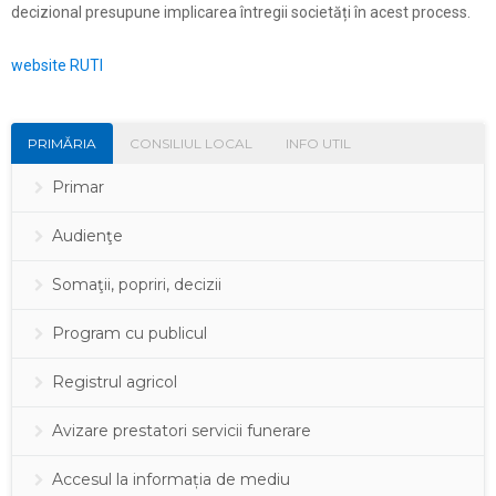
decizional presupune implicarea întregii societăți în acest process.
website RUTI
PRIMĂRIA
CONSILIUL LOCAL
INFO UTIL
Primar
Audienţe
Somaţii, popriri, decizii
Program cu publicul
Registrul agricol
Avizare prestatori servicii funerare
Accesul la informația de mediu