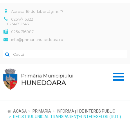
Adresa: B-dul Libertății nr. 17
0254/716322
0254/712543
0254 716087
info@primariahunedoara.ro
Toggl
naviga
ACASĂ
PRIMĂRIA
INFORMAŢII DE INTERES PUBLIC
REGISTRUL UNIC AL TRANSPARENȚEI INTERESELOR (RUTI)