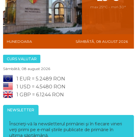
max 25°C - min 30°
HUNEDOARA
SÂMBĂTĂ, 08 AUGUST 2026
CURS VALUTAR
Sâmbătă, 08 august 2026
1 EUR = 5.2489 RON
1 USD = 4.5480 RON
1 GBP = 6.1244 RON
NEWSLETTER
Înscrieţi-vă la newsletterul primăriei şi în fiecare vineri
veţi primi pe e-mail știrile publicate de primărie în
ultima săptâmână.