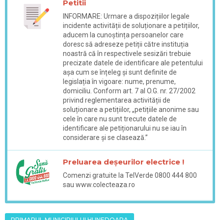
Petitii
INFORMARE: Urmare a dispozițiilor legale
incidente activității de soluționare a petițiilor,
aducem la cunoștința persoanelor care
doresc să adreseze petiții către instituția
noastră că în respectivele sesizări trebuie
precizate datele de identificare ale petentului
așa cum se înțeleg și sunt definite de
legislația în vigoare: nume, prenume,
domiciliu. Conform art. 7 al O.G. nr. 27/2002
privind reglementarea activității de
soluționare a petițiilor, „petițiile anonime sau
cele în care nu sunt trecute datele de
identificare ale petiționarului nu se iau în
considerare și se clasează.”
Preluarea deșeurilor electrice !
Comenzi gratuite la TelVerde 0800 444 800
sau www.colecteaza.ro
PRIMARUL MUNICIPIULUI HUNEDOARA