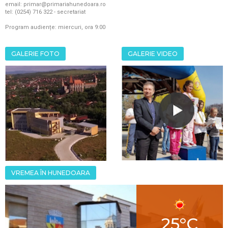
email: primar@primariahunedoara.ro
tel: (0254) 716 322 - secretariat
Program audiențe: miercuri, ora 9:00
GALERIE FOTO
GALERIE VIDEO
VREMEA ÎN HUNEDOARA
25°C