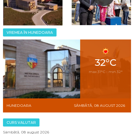
VREMEA ÎN HUNEDOARA
32°C
max 31°C - min 32°
HUNEDOARA
SÂMBĂTĂ, 08 AUGUST 2026
CURS VALUTAR
Sâmbătă, 08 august 2026