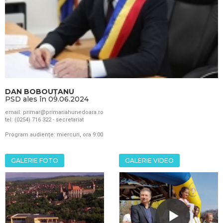
DAN BOBOUȚANU
PSD ales în 09.06.2024
email: primar@primariahunedoara.ro
tel: (0254) 716 322 - secretariat
Program audiențe: miercuri, ora 9:00
GALERIE FOTO
GALERIE VIDEO