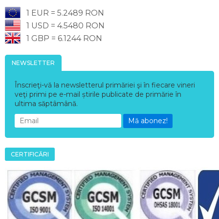
1 EUR = 5.2489 RON
1 USD = 4.5480 RON
1 GBP = 6.1244 RON
NEWSLETTER
Înscrieţi-vă la newsletterul primăriei şi în fiecare vineri
veţi primi pe e-mail știrile publicate de primărie în
ultima săptâmână.
Mă abonez!
CERTIFICĂRI