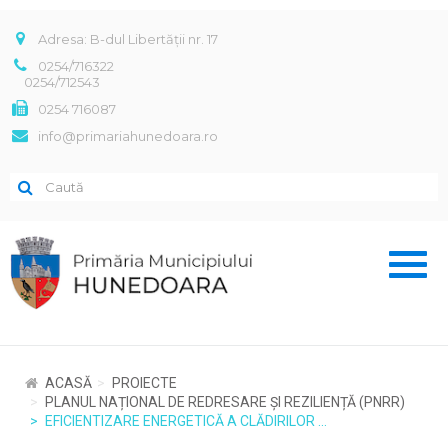
Adresa: B-dul Libertății nr. 17
0254/716322
0254/712543
0254 716087
info@primariahunedoara.ro
Toggl
naviga
ACASĂ
PROIECTE
PLANUL NAȚIONAL DE REDRESARE ȘI REZILIENȚĂ (PNRR)
EFICIENTIZARE ENERGETICĂ A CLĂDIRILOR ...