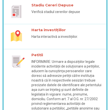
Stadiu Cereri Depuse
Verifică stadiul cererilor depuse
Harta investițiilor
Harta interactivă a investițiilor.
Petitii
INFORMARE: Urmare a dispozițiilor legale
incidente activității de soluționare a petițiilor,
aducem la cunoștința persoanelor care
doresc să adreseze petiții către instituția
noastră că în respectivele sesizări trebuie
precizate datele de identificare ale petentului
așa cum se înțeleg și sunt definite de
legislația în vigoare: nume, prenume,
domiciliu. Conform art. 7 al O.G. nr. 27/2002
privind reglementarea activității de
soluționare a petițiilor, „petițiile anonime sau