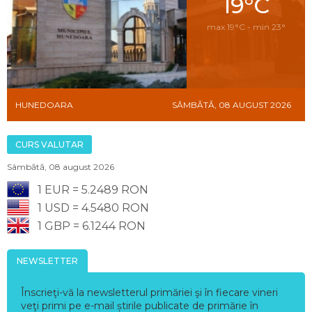
19°C
max 19°C - min 23°
HUNEDOARA
SÂMBĂTĂ, 08 AUGUST 2026
CURS VALUTAR
Sâmbătă, 08 august 2026
1 EUR = 5.2489 RON
1 USD = 4.5480 RON
1 GBP = 6.1244 RON
NEWSLETTER
Înscrieţi-vă la newsletterul primăriei şi în fiecare vineri
veţi primi pe e-mail știrile publicate de primărie în