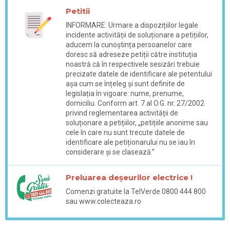
Petitii
INFORMARE: Urmare a dispozițiilor legale
incidente activității de soluționare a petițiilor,
aducem la cunoștința persoanelor care
doresc să adreseze petiții către instituția
noastră că în respectivele sesizări trebuie
precizate datele de identificare ale petentului
așa cum se înțeleg și sunt definite de
legislația în vigoare: nume, prenume,
domiciliu. Conform art. 7 al O.G. nr. 27/2002
privind reglementarea activității de
soluționare a petițiilor, „petițiile anonime sau
cele în care nu sunt trecute datele de
identificare ale petiționarului nu se iau în
considerare și se clasează.”
Preluarea deșeurilor electrice !
Comenzi gratuite la TelVerde 0800 444 800
sau www.colecteaza.ro