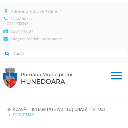
Adresa: B-dul Libertății nr. 17
0254/716322
0254/712543
0254 716087
info@primariahunedoara.ro
Toggl
naviga
ACASĂ
INTEGRITATE INSTITUȚIONALĂ
STUDII
CERCETARI